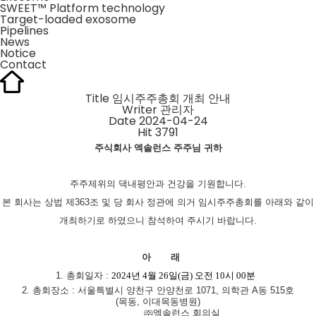
SWEET™ Platform technology
Target-loaded exosome
Pipelines
News
Notice
Contact
Title
임시주주총회 개최 안내
Writer
관리자
Date
2024-04-24
Hit
3791
주식회사 엑솔런스 주주님 귀하
주주제위의 댁내평안과 건강을 기원합니다
.
본 회사는 상법 제
363
조 및 당 회사 정관에 의거 임시주주총회를 아래와 같이
개최하기로 하였으니 참석하여 주시기 바랍니다
.
아
래
1.
총회일자
:
2024
년 4
월
26
일
(금
)
오전
10
시
00
분
2.
총회장소
:
서울특별시 양천구 안양천로
1071,
의학관
A
동
515
호
(
목동
,
이대목동병원
)
㈜엑솔런스 회의실