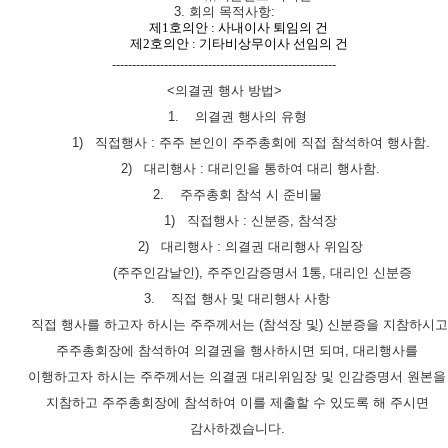
3.
회의 목적사항
:
제
1
호의안
:
사내이사 퇴임의 건
제2호의안 : 기타비상무이사 선임의 건
--------------------------------------------------------
<
의결권 행사 방법
>
1.
의결권 행사의 유형
1)
직접행사
:
주주 본인이 주주총회에 직접 참석하여 행사함
.
2)
대리행사
:
대리인을 통하여 대리 행사함
.
2.
주주총회 참석 시 준비물
1)
직접행사
:
신분증
,
참석장
2)
대리행사
:
의결권 대리행사 위임장
(
주주인감날인
),
주주인감증명서
1
통
,
대리인 신분증
3.
직접 행사 및 대리행사 사항
직접 행사를 하고자 하시는 주주께서는
(
참석장 및
)
신분증을 지참하시고
주주총회장에 참석하여 의결권을 행사하시면 되며
,
대리행사를
이행하고자 하시는 주주께서는 의결권 대리위임장 및 인감증명서 원본을
지참하고 주주총회장에 참석하여 이를 제출할 수 있도록 해 주시면
감사하겠습니다
.