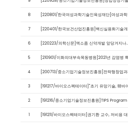
9
[220928/중소기업기술정보진흥원]창업성장기
8
[220801/한국여성과학기술인육성재단]여성과학
7
[220401/한국보건산업진흥원]백신실용화기술개
6
[220223/의학신문]엑소좀 신약개발 앞당겨지
5
[210901/이화의대부속목동병원]2021년 감염병
4
[200713/중소기업기술정보진흥원]전략형창업과
3
[191217/바이오스펙테이터]"초기 유망기술, 韓바
2
[191216/중소기업기술정보진흥원]TIPS Progra
1
[191211/바이오스펙테이터]권기환 교수, 저비용 