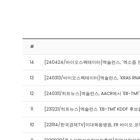
#
14
[240424/바이오스펙테이터]엑솔런스, '엑소좀 전달'
13
[240313/바이오스펙테이터]엑솔런스, 'KRAS RNA
12
[240311/히트뉴스]엑솔런스, AACR에서 'EB-TM
11
[231221/히트뉴스]엑솔런스 'EB-TM1' KDDF
10
[221114/한국경제TV]이대목동병원, ER 바이오