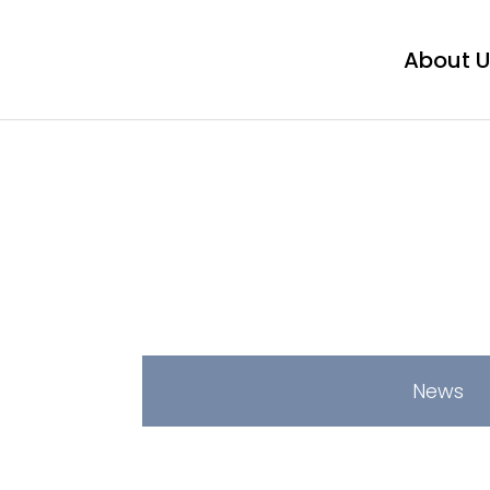
About 
News