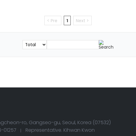
< Pre
1
Next >
Yangcheon-ro, Gangseo-gu, Seoul, Korea (07532)
6-01257
Representative. Kihwan Kwon