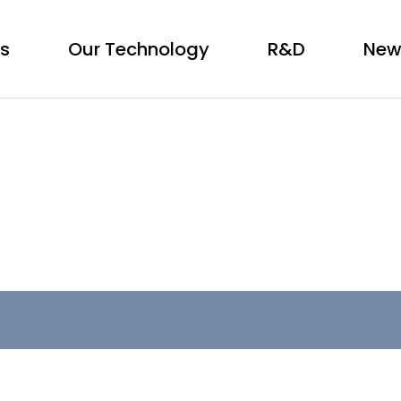
Us
Our Technology
R&D
New
News/Events