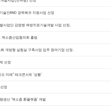
술개발사업(전략형) 선정
기술인RND 경력복귀 지원사업 선정
발사업단 감염병 예방치료기술개발 사업 선정..
나… 엑소좀산업협의회 출범
 특화 개방형 실험실 구축사업 입주 참여기업 선정..
제 선정
이오 미래" 테크콘서트 '성황'
m 선정
대량생산 '엑소좀 新플랫폼' 개발