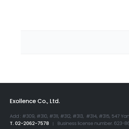
Exollence Co., Ltd.
Add : #309, #310, #311, #312, #313, #314, #315, 547 
T. 02-2062-7578
Business license number. 623-8